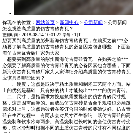
你现在的位置：
网站首页
>
新闻中心
>
公司新闻
>
公司新闻
怎么挑选高质量的仿古青砖青瓦？
2018-08-14 10:01:22
T
|
T
更新时间：
字号：
想要买到高质量的彭州新海仿古青砖青瓦，在购买之前***必
须要了解高质量的仿古青砖青瓦的必备因素包含哪些，下面新
海仿古青瓦青砖厂家为大家
想要买到高质量的彭州新海仿古青砖青瓦，在购买之前***
必须要了解高质量的仿古青砖青瓦的必备因素包含哪些，下面
新海仿古青瓦青砖厂家为大家详细介绍高质量的仿古青砖青瓦
应该具备哪些因素？
一、硬度，这点是取决于粘土质量和制坯工艺两个方面。粘
土的优劣是基础，只有好的粘土才能烧出******的仿古青砖。
二、尺寸，是指需求方按建筑需要提出的仿古青砖尺寸规
格，这是因需而异的。而成品仿古青砖是否合乎规格也必须跟
需求对上号，这点购砖者在签订合同的时候要确认好。仿古青
砖在生产过程中，有两步会对尺寸产生影响，既仿古青砖的高
温烧制和饮水冷却两步。高温烧制过长时间的会使仿古青砖变
形，饮水冷却时根据不同的土质仿古青砖的尺寸有不同程度的