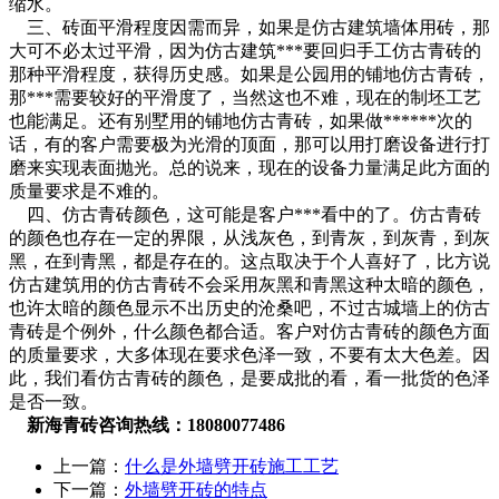
缩水。
三、砖面平滑程度因需而异，如果是仿古建筑墙体用砖，那
大可不必太过平滑，因为仿古建筑***要回归手工仿古青砖的
那种平滑程度，获得历史感。如果是公园用的铺地仿古青砖，
那***需要较好的平滑度了，当然这也不难，现在的制坯工艺
也能满足。还有别墅用的铺地仿古青砖，如果做******次的
话，有的客户需要极为光滑的顶面，那可以用打磨设备进行打
磨来实现表面抛光。总的说来，现在的设备力量满足此方面的
质量要求是不难的。
四、仿古青砖颜色，这可能是客户***看中的了。仿古青砖
的颜色也存在一定的界限，从浅灰色，到青灰，到灰青，到灰
黑，在到青黑，都是存在的。这点取决于个人喜好了，比方说
仿古建筑用的仿古青砖不会采用灰黑和青黑这种太暗的颜色，
也许太暗的颜色显示不出历史的沧桑吧，不过古城墙上的仿古
青砖是个例外，什么颜色都合适。客户对仿古青砖的颜色方面
的质量要求，大多体现在要求色泽一致，不要有太大色差。因
此，我们看仿古青砖的颜色，是要成批的看，看一批货的色泽
是否一致。
新海青砖咨询热线：18080077486
上一篇：
什么是外墙劈开砖施工工艺
下一篇：
外墙劈开砖的特点