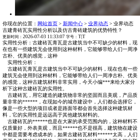
你现在的位置：
网站首页
>
新闻中心
>
业界动态
>
业界动态
古建青砖瓦实用性分析以及仿古青砖建筑的优势特性？
2026-07-03 11:33:07
T
|
T
更新时间：
字号：
实用性分析：古建砖瓦青瓦是古建筑当中不可缺少的材料，现
在也有一些建筑无会使用到这种材料，它能够带给人们一周净
古朴、优美的感觉，这种
实用性分析：
古建砖瓦青瓦是古建筑当中不可缺少的材料，现在也有一些
建筑无会使用到这种材料，它能够带给人们一周净古朴、优美
的感觉，这种古建筑材料非常实用，今天小编***来给大家分
析下这种古建砖瓦的实用性。
古建砖瓦，用它建造的建筑物非常的坚固而且美观，产品质
量非常的******，在现如今的城市建设中，人们都会选择它，
像是一些大型的项目或者是路面等都会首先选择这种建筑材
料，它的实用性是远远高于其他建筑材料的。
古建砖瓦的******也是在大家的承受范围内的，这种材料不
仅质量好，外表美观，而且******也不是很高，建筑物在建设
中都是需要考虑成本的，如果古建砖瓦材料******太高，人们